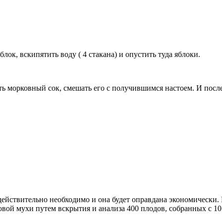
лок, вскипятить воду ( 4 стакана) и опустить туда яблоки.
ть морковный сок, смешать его с получившимся настоем. И посл
 действительно необходимо и она будет оправдана эконо­мически
й мухи путем вскрытия и анализа 400 плодов, со­бранных с 10 