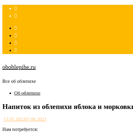
Skip
to
content
oboblepihe.ru
Все об облепихе
Об облепихе
Напиток из облепихи яблока и морковк
13.05.2022
07.06.2023
Нам потребуется: