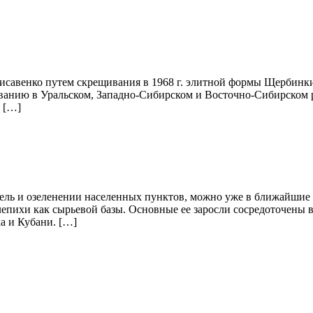
авенко путем скрещивания в 1968 г. элитной формы Щербинки-
зованию в Уральском, Западно-Сибирском и Восточно-Сибирском 
 […]
ль и озеленении населенных пунктов, можно уже в ближай­шие 
­лепихи как сырьевой базы. Основные ее заросли сосредоточены 
а и Кубани. […]