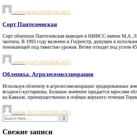
admin
04.04.2023
07.06.2023
Сорт Пантелеевская
Сорт облепихи Пантелевская выведен в НИИCC имени М.А. Лис
экотипа. В 1993 году включен в Госреестр, допущен к исполь
поникающей под тяжестью урожая. Ветви отходят под углом 45
admin
14.03.2023
10.06.2023
Облепиха. Агролесомиллиорация
Используя облепиху в агролесомелиорации эродированных земе
ягодного кустарника. Большое значение придается зарослям об
на Кавказе, преимущественно в поймах верхнего течения Терек
admin
28.12.2022
13.05.2023
Свежие записи