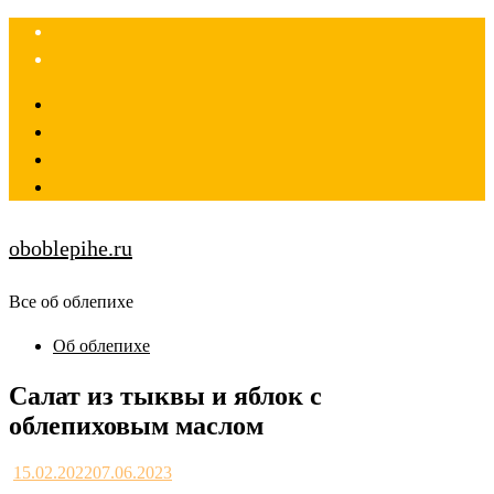
Skip
to
content
oboblepihe.ru
Все об облепихе
Об облепихе
Салат из тыквы и яблок с
облепиховым маслом
15.02.2022
07.06.2023