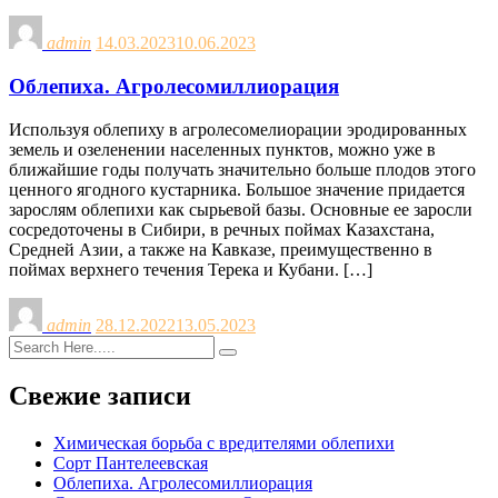
admin
14.03.2023
10.06.2023
Облепиха. Агролесомиллиорация
Используя облепиху в агролесомелиорации эродированных
земель и озеленении населенных пунктов, можно уже в
ближай­шие годы получать значительно больше плодов этого
ценного ягодного кустарника. Большое значение придается
зарослям об­лепихи как сырьевой базы. Основные ее заросли
сосредоточены в Сибири, в речных поймах Казахстана,
Средней Азии, а также на Кавказе, преимущественно в
поймах верхнего течения Терека и Кубани. […]
admin
28.12.2022
13.05.2023
Свежие записи
Химическая борьба с вредителями облепихи
Сорт Пантелеевская
Облепиха. Агролесомиллиорация