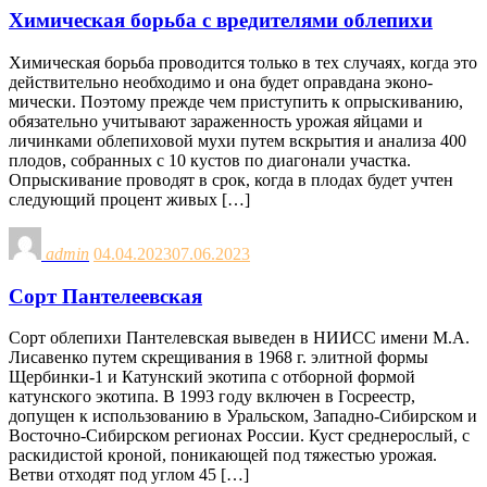
Химическая борьба с вредителями облепихи
Химическая борьба проводится только в тех случаях, когда это
действительно необходимо и она будет оправдана эконо­
мически. Поэтому прежде чем приступить к опрыскиванию,
обя­зательно учитывают зараженность урожая яйцами и
личинками облепиховой мухи путем вскрытия и анализа 400
плодов, со­бранных с 10 кустов по диагонали участка.
Опрыскивание про­водят в срок, когда в плодах будет учтен
следующий процент живых […]
admin
04.04.2023
07.06.2023
Сорт Пантелеевская
Сорт облепихи Пантелевская выведен в НИИCC имени М.А.
Лисавенко путем скрещивания в 1968 г. элитной формы
Щербинки-1 и Катунский экотипа с отборной формой
катунского экотипа. В 1993 году включен в Госреестр,
допущен к использованию в Уральском, Западно-Сибирском и
Восточно-Сибирском регионах России. Куст среднерослый, с
раскидистой кроной, поникающей под тяжестью урожая.
Ветви отходят под углом 45 […]